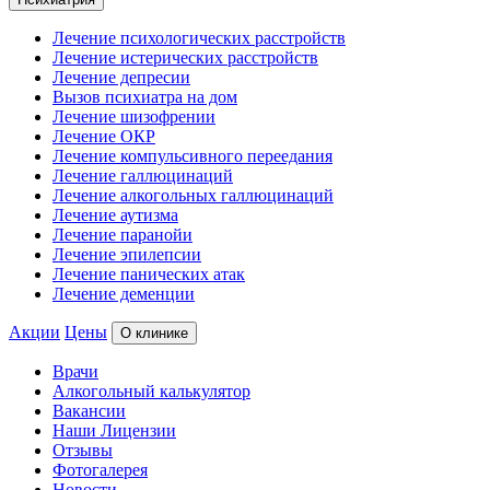
Лечение психологических расстройств
Лечение истерических расстройств
Лечение депресии
Вызов психиатра на дом
Лечение шизофрении
Лечение ОКР
Лечение компульсивного переедания
Лечение галлюцинаций
Лечение алкогольных галлюцинаций
Лечение аутизма
Лечение паранойи
Лечение эпилепсии
Лечение панических атак
Лечение деменции
Акции
Цены
О клинике
Врачи
Алкогольный калькулятор
Вакансии
Наши Лицензии
Отзывы
Фотогалерея
Новости