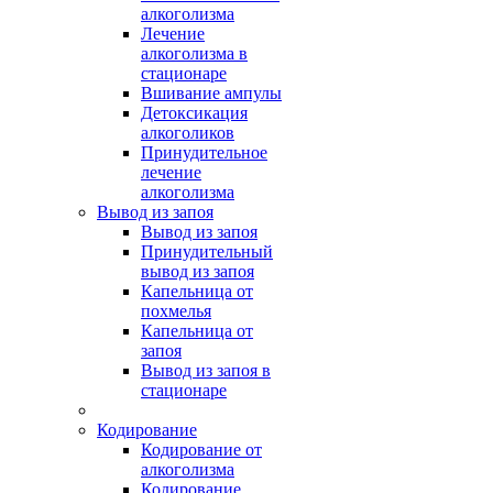
алкоголизма
Лечение
алкоголизма в
стационаре
Вшивание ампулы
Детоксикация
алкоголиков
Принудительное
лечение
алкоголизма
Вывод из запоя
Вывод из запоя
Принудительный
вывод из запоя
Капельница от
похмелья
Капельница от
запоя
Вывод из запоя в
стационаре
Кодирование
Кодирование от
алкоголизма
Кодирование