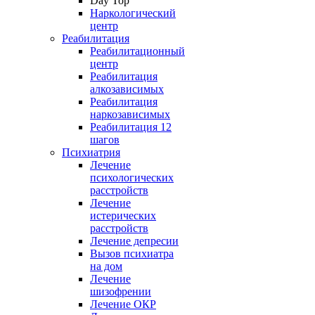
Day Top
Наркологический
центр
Реабилитация
Реабилитационный
центр
Реабилитация
алкозависимых
Реабилитация
наркозависимых
Реабилитация 12
шагов
Психиатрия
Лечение
психологических
расстройств
Лечение
истерических
расстройств
Лечение депресии
Вызов психиатра
на дом
Лечение
шизофрении
Лечение ОКР