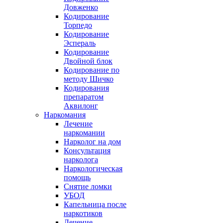
Довженко
Кодирование
Торпедо
Кодирование
Эспераль
Кодирование
Двойной блок
Кодирование по
методу Шичко
Кодирования
препаратом
Аквилонг
Наркомания
Лечение
наркомании
Нарколог на дом
Консультация
нарколога
Наркологическая
помощь
Снятие ломки
УБОД
Капельница после
наркотиков
Лечение