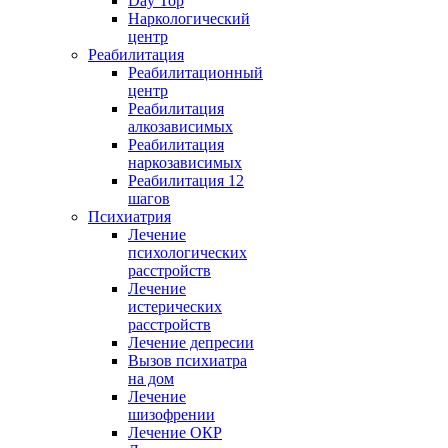
Day Top
Наркологический
центр
Реабилитация
Реабилитационный
центр
Реабилитация
алкозависимых
Реабилитация
наркозависимых
Реабилитация 12
шагов
Психиатрия
Лечение
психологических
расстройств
Лечение
истерических
расстройств
Лечение депресии
Вызов психиатра
на дом
Лечение
шизофрении
Лечение ОКР