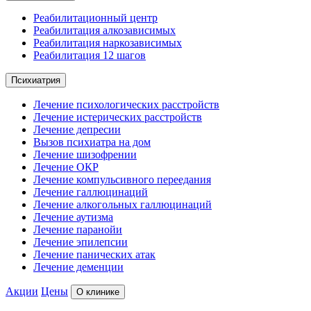
Реабилитационный центр
Реабилитация алкозависимых
Реабилитация наркозависимых
Реабилитация 12 шагов
Психиатрия
Лечение психологических расстройств
Лечение истерических расстройств
Лечение депресии
Вызов психиатра на дом
Лечение шизофрении
Лечение ОКР
Лечение компульсивного переедания
Лечение галлюцинаций
Лечение алкогольных галлюцинаций
Лечение аутизма
Лечение паранойи
Лечение эпилепсии
Лечение панических атак
Лечение деменции
Акции
Цены
О клинике