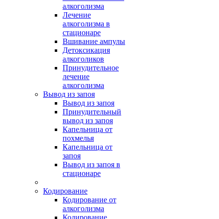
алкоголизма
Лечение
алкоголизма в
стационаре
Вшивание ампулы
Детоксикация
алкоголиков
Принудительное
лечение
алкоголизма
Вывод из запоя
Вывод из запоя
Принудительный
вывод из запоя
Капельница от
похмелья
Капельница от
запоя
Вывод из запоя в
стационаре
Кодирование
Кодирование от
алкоголизма
Кодирование