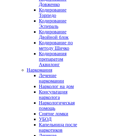
Довженко
Кодирование
Торпедо
Кодирование
Эспераль
Кодирование
Двойной блок
Кодирование по
методу Шичко
Кодирования
препаратом
Аквилонг
Наркомания
Лечение
наркомании
Нарколог на дом
Консультация
нарколога
Наркологическая
помощь
Снятие ломки
УБОД
Капельница после
наркотиков
Лечение