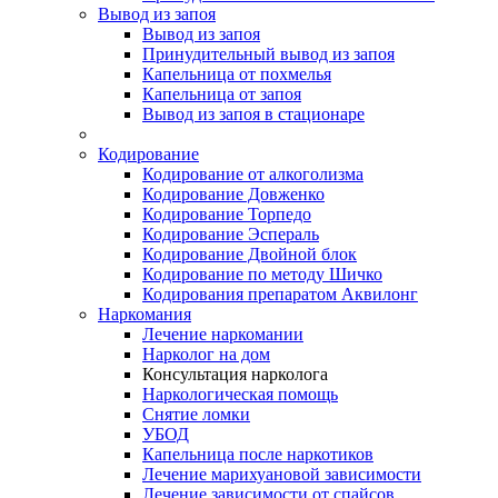
Вывод из запоя
Вывод из запоя
Принудительный вывод из запоя
Капельница от похмелья
Капельница от запоя
Вывод из запоя в стационаре
Кодирование
Кодирование от алкоголизма
Кодирование Довженко
Кодирование Торпедо
Кодирование Эспераль
Кодирование Двойной блок
Кодирование по методу Шичко
Кодирования препаратом Аквилонг
Наркомания
Лечение наркомании
Нарколог на дом
Консультация нарколога
Наркологическая помощь
Снятие ломки
УБОД
Капельница после наркотиков
Лечение марихуановой зависимости
Лечение зависимости от спайсов