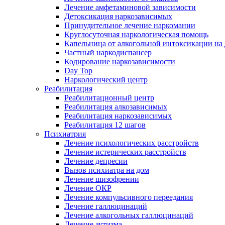
Лечение амфетаминовой зависимости
Детоксикация наркозависимых
Принудительное лечение наркомании
Круглосуточная наркологическая помощь
Капельница от алкогольной интоксикации на
Частный наркодиспансер
Кодирование наркозависимости
Day Top
Наркологический центр
Реабилитация
Реабилитационный центр
Реабилитация алкозависимых
Реабилитация наркозависимых
Реабилитация 12 шагов
Психиатрия
Лечение психологических расстройств
Лечение истерических расстройств
Лечение депресии
Вызов психиатра на дом
Лечение шизофрении
Лечение ОКР
Лечение компульсивного переедания
Лечение галлюцинаций
Лечение алкогольных галлюцинаций
Лечение аутизма