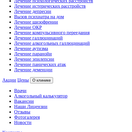
Лечение психологических расстройств
Лечение истерических расстройств
Лечение депресии
Вызов психиатра на дом
Лечение шизофрении
Лечение ОКР
Лечение компульсивного переедания
Лечение галлюцинаций
Лечение алкогольных галлюцинаций
Лечение аутизма
Лечение паранойи
Лечение эпилепсии
Лечение панических атак
Лечение деменции
Акции
Цены
О клинике
Врачи
Алкогольный калькулятор
Вакансии
Наши Лицензии
Отзывы
Фотогалерея
Новости