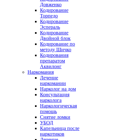
Довженко
Кодирование
Торпедо
Кодирование
Эспераль
Кодирование
Двойной блок
Кодирование по
методу Шичко
Кодирования
препаратом
Аквилонг
Наркомания
Лечение
наркомании
Нарколог на дом
Консультация
нарколога
Наркологическая
помощь
Снятие ломки
УБОД
Капельница после
наркотиков
Лечение