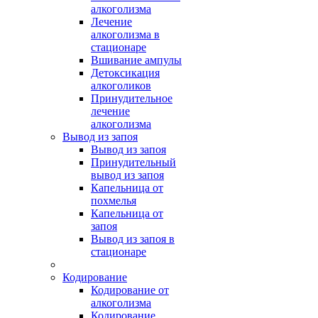
алкоголизма
Лечение
алкоголизма в
стационаре
Вшивание ампулы
Детоксикация
алкоголиков
Принудительное
лечение
алкоголизма
Вывод из запоя
Вывод из запоя
Принудительный
вывод из запоя
Капельница от
похмелья
Капельница от
запоя
Вывод из запоя в
стационаре
Кодирование
Кодирование от
алкоголизма
Кодирование