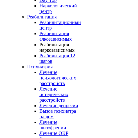
Day Top
Наркологический
центр
Реабилитация
Реабилитационный
центр
Реабилитация
алкозависимых
Реабилитация
наркозависимых
Реабилитация 12
шагов
Психиатрия
Лечение
психологических
расстройств
Лечение
истерических
расстройств
Лечение депресии
Вызов психиатра
на дом
Лечение
шизофрении
Лечение ОКР