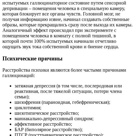
испытуемых галлюцинаторное состояние путем сенсорной
депривации – помещения человека в специальную камеру,
которая блокирует все органы чувств. Головной мозг, не
получая информацию извне, начинал создавать собственные
образы, которые прекращались сразу после выхода их камеры.
Аналогичный эффект происходил при эксперименте с
помещением человека в комнату с полной тишиной, в
которой почти 100% испытуемых начинали отчетливо
ощущать звук тока собственной крови и биение сердца.
Психические причины
Расстройства психики являются более частыми причинами
галлюцинаций:
затяжная депрессия (в том числе, послеродовая или
реактивная, после тяжелой ситуации, потери члена
семьи);
шизофрения (параноидная, гебефреническая);
циклотимия;
шизотипическое расстройство;
маниакально-депрессивный синдром;
аффективное расстройство;
БАР (биполярное расстройство);
ПТСР (посттравматическое расстройство);