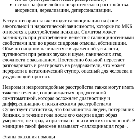
психоз на фоне любого невротического расстройства:
анорексии, дереализации, деперсонализации.
В эту категорию также входят галлюцинации на фоне
алкогольной и наркотической зависимости, которые по МКБ
относятся к расстройствам психики. Симптом может
возникнуть при употреблении веществ с галлюциногенными
свойствами или во время синдрома отмены, абстиненции.
Обычно синдром начинается с выраженной усталости,
пугливости при резких звуках и шуме, панических атак,
сложности с засыпанием. Постепенно больной перестает
разговаривать и реагировать на раздражители, что может
перерасти в кататонический ступор, опасный для человека и
ухудшающий прогноз.
Неврозы и неврозоподобные расстройства также могут иметь
тяжелое течение, сопровождаться продуктивной
симптоматикой, которая осложняет диагностику и
дифференциацию с психическими расстройствами.
Существует статистика, что большинство людей, потерявших
близких, в течение года после его смерти видят образ
умершего, не страдая при этом от психических отклонений. В
медицине такой феномен называют «галлюцинация горя».
Этапы оказания помощи