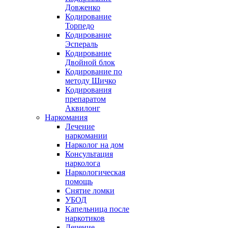
Довженко
Кодирование
Торпедо
Кодирование
Эспераль
Кодирование
Двойной блок
Кодирование по
методу Шичко
Кодирования
препаратом
Аквилонг
Наркомания
Лечение
наркомании
Нарколог на дом
Консультация
нарколога
Наркологическая
помощь
Снятие ломки
УБОД
Капельница после
наркотиков
Лечение