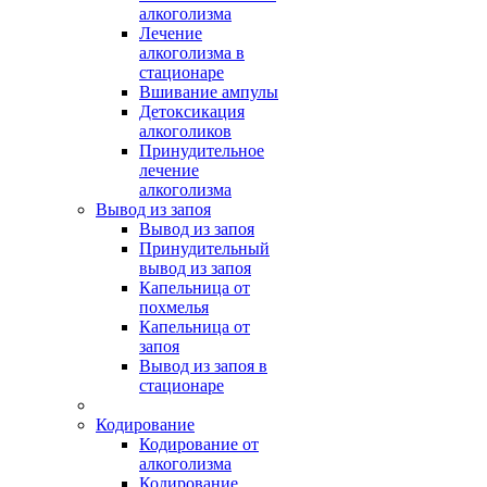
алкоголизма
Лечение
алкоголизма в
стационаре
Вшивание ампулы
Детоксикация
алкоголиков
Принудительное
лечение
алкоголизма
Вывод из запоя
Вывод из запоя
Принудительный
вывод из запоя
Капельница от
похмелья
Капельница от
запоя
Вывод из запоя в
стационаре
Кодирование
Кодирование от
алкоголизма
Кодирование