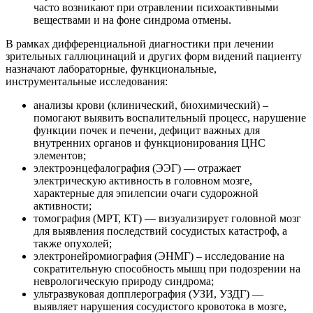
часто возникают при отравлении психоактивными
веществами и на фоне синдрома отмены.
В рамках дифференциальной диагностики при лечении
зрительных галлюцинаций и других форм видений пациенту
назначают лабораторные, функциональные,
инструментальные исследования:
анализы крови (клинический, биохимический) –
помогают выявить воспалительный процесс, нарушение
функции почек и печени, дефицит важных для
внутренних органов и функционирования ЦНС
элементов;
электроэнцефалография (ЭЭГ) — отражает
электрическую активность в головном мозге,
характерные для эпилепсии очаги судорожной
активности;
томография (МРТ, КТ) — визуализирует головной мозг
для выявления последствий сосудистых катастроф, а
также опухолей;
электронейромиография (ЭНМГ) – исследование на
сократительную способность мышц при подозрении на
неврологическую природу синдрома;
ультразвуковая допплерография (УЗИ, УЗДГ) —
выявляет нарушения сосудистого кровотока в мозге,