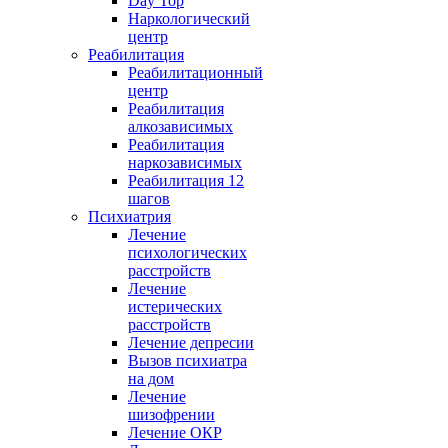
Day Top
Наркологический
центр
Реабилитация
Реабилитационный
центр
Реабилитация
алкозависимых
Реабилитация
наркозависимых
Реабилитация 12
шагов
Психиатрия
Лечение
психологических
расстройств
Лечение
истерических
расстройств
Лечение депресии
Вызов психиатра
на дом
Лечение
шизофрении
Лечение ОКР