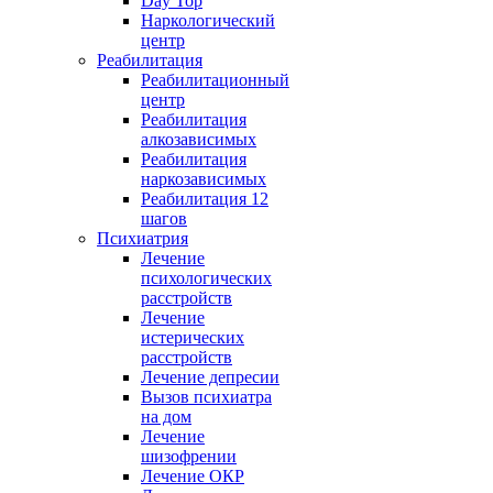
Day Top
Наркологический
центр
Реабилитация
Реабилитационный
центр
Реабилитация
алкозависимых
Реабилитация
наркозависимых
Реабилитация 12
шагов
Психиатрия
Лечение
психологических
расстройств
Лечение
истерических
расстройств
Лечение депресии
Вызов психиатра
на дом
Лечение
шизофрении
Лечение ОКР