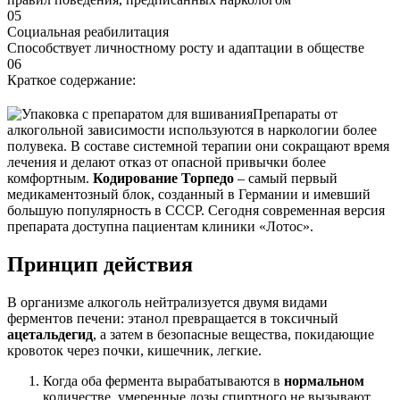
05
Социальная реабилитация
Способствует личностному росту и адаптации в обществе
06
Краткое содержание:
Препараты от
алкогольной зависимости используются в наркологии более
полувека. В составе системной терапии они сокращают время
лечения и делают отказ от опасной привычки более
комфортным.
Кодирование Торпедо
– самый первый
медикаментозный блок, созданный в Германии и имевший
большую популярность в СССР. Сегодня современная версия
препарата доступна пациентам клиники «Лотос».
Принцип действия
В организме алкоголь нейтрализуется двумя видами
ферментов печени: этанол превращается в токсичный
ацетальдегид
, а затем в безопасные вещества, покидающие
кровоток через почки, кишечник, легкие.
Когда оба фермента вырабатываются в
нормальном
количестве, умеренные дозы спиртного не вызывают