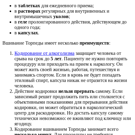
в
таблетках
для ежедневного приема;
в
растворах
регулярных для внутривенных и
внутримышечных
уколов
;
в
геле
пролонгированного действия, действующем до
одного года;
в
капсулах
.
Вшивание Торпеды имеет несколько
преимуществ
:
Кодирование от алкоголизма
защищает человека от
срыва на срок до
5 лет
. Пациенту не нужно повторять
процедуру или приходить на прием к наркологу. Он
может жить своей жизнью, работая, путешествуя и
занимаясь спортом. Если в кровь не будет попадать
этиловый спирт, капсула никак не отразится на жизни
человека.
Действие кодировки
нельзя прервать
самому. Если
зависимый решит продолжить пить или столкнется с
объективными показаниями для прерывания действия
кодировки, он может обратиться в наркологический
центр для раскодировки. Но достать капсулу самому
технически невозможно: ее вживляют под ключицу или
ягодицу.
Кодирование вшиванием Торпеды занимает всего
несколько минут
. Для процедуры не требуется