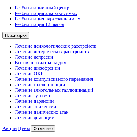
Реабилитационный центр
Реабилитация алкозависимых
Реабилитация наркозависимых
Реабилитация 12 шагов
Психиатрия
Лечение психологических расстройств
Лечение истерических расстройств
Лечение депресии
Вызов психиатра на дом
Лечение шизофрении
Лечение ОКР
Лечение компульсивного переедания
Лечение галлюцинаций
Лечение алкогольных галлюцинаций
Лечение аутизма
Лечение паранойи
Лечение эпилепсии
Лечение панических атак
Лечение деменции
Акции
Цены
О клинике