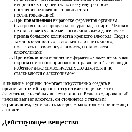
неприятных ощущений, поэтому наутро после
опьянения человек не сталкивается с
постинтоксикацией.
При
повышенной
выработке ферментов организм
быстро выводит продукты полураспада спирта. Человек
не сталкивается с похмельным синдромом даже после
приема большого количества крепкого алкоголя. Люди с
такой особенностью часто начинают пить много,
полагаясь на свою неуязвимость, и становятся
алкоголиками.
При
небольшом
количестве ферментов даже небольшая
порция спиртного приводит к отравлению. Такие люди
избегают даже символических доз алкоголя и не
сталкиваются с алкоголизмом.
Вшивание Торпеды помогает искусственно создать в
организме третий вариант:
отсутствие
специфических
ферментов, способных вывести этанол. Если закодированный
человек выпьет алкоголь, он столкнется с тяжелым
отравлением
, купировать которое можно только при помощи
антидота.
Действующее вещество