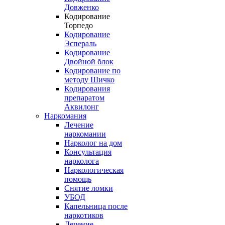
Довженко
Кодирование
Торпедо
Кодирование
Эспераль
Кодирование
Двойной блок
Кодирование по
методу Шичко
Кодирования
препаратом
Аквилонг
Наркомания
Лечение
наркомании
Нарколог на дом
Консультация
нарколога
Наркологическая
помощь
Снятие ломки
УБОД
Капельница после
наркотиков
Лечение