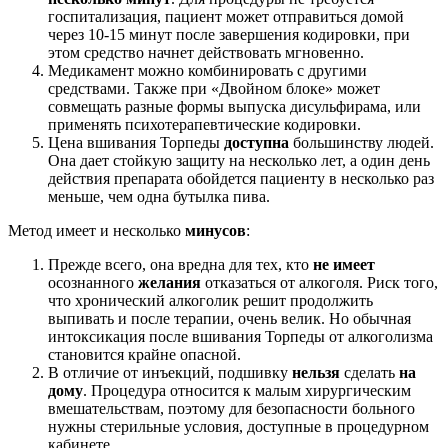
госпитализация, пациент может отправиться домой
через 10-15 минут после завершения кодировки, при
этом средство начнет действовать мгновенно.
Медикамент можно комбинировать с другими
средствами. Также при «Двойном блоке» может
совмещать разные формы выпуска дисульфирама, или
применять психотерапевтические кодировки.
Цена вшивания Торпеды
доступна
большинству людей.
Она дает стойкую защиту на несколько лет, а один день
действия препарата обойдется пациенту в несколько раз
меньше, чем одна бутылка пива.
Метод имеет и несколько
минусов
:
Прежде всего, она вредна для тех, кто
не имеет
осознанного
желания
отказаться от алкоголя. Риск того,
что хронический алкоголик решит продолжить
выпивать и после терапии, очень велик. Но обычная
интоксикация после вшивания Торпеды от алкоголизма
становится крайне опасной.
В отличие от инъекций, подшивку
нельзя
сделать
на
дому
. Процедура относится к малым хирургическим
вмешательствам, поэтому для безопасности больного
нужны стерильные условия, доступные в процедурном
кабинете.