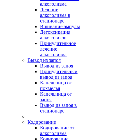
алкоголизма
Лечение
алкоголизма в
стационаре
Вшивание ампулы
Детоксикация
алкоголиков
Принудительное
лечение
алкоголизма
Вывод из запоя
Вывод из запоя
Принудительный
вывод из запоя
Капельница от
похмелья
Капельница от
запоя
Вывод из запоя в
стационаре
Кодирование
Кодирование от
алкоголизма
Кодирование