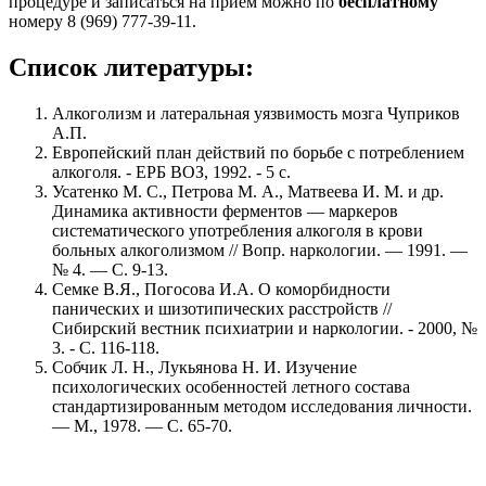
процедуре и записаться на прием можно по
бесплатному
номеру 8 (969) 777-39-11.
Список литературы:
Алкоголизм и латеральная уязвимость мозга Чуприков
А.П.
Европейский план действий по борьбе с потреблением
алкоголя. - ЕРБ ВОЗ, 1992. - 5 с.
Усатенко М. С., Петрова М. А., Матвеева И. М. и др.
Динамика активности ферментов — маркеров
систематического употребления алкоголя в крови
больных алкоголизмом // Вопр. наркологии. — 1991. —
№ 4. — С. 9-13.
Семке В.Я., Погосова И.А. О коморбидности
панических и шизотипических расстройств //
Сибирский вестник психиатрии и наркологии. - 2000, №
3. - С. 116-118.
Собчик Л. Н., Лукьянова Н. И. Изучение
психологических особенностей летного состава
стандартизированным методом исследования личности.
— М., 1978. — С. 65-70.